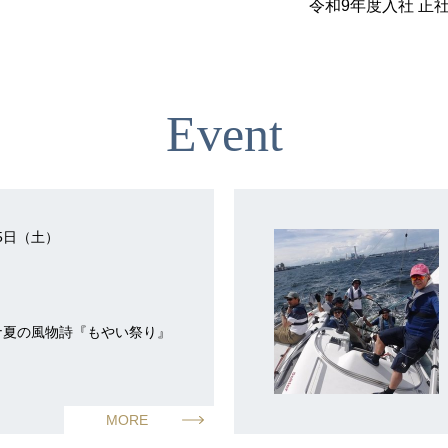
令和9年度入社 正
Event
15日（土）
ナ夏の風物詩『もやい祭り』
MORE