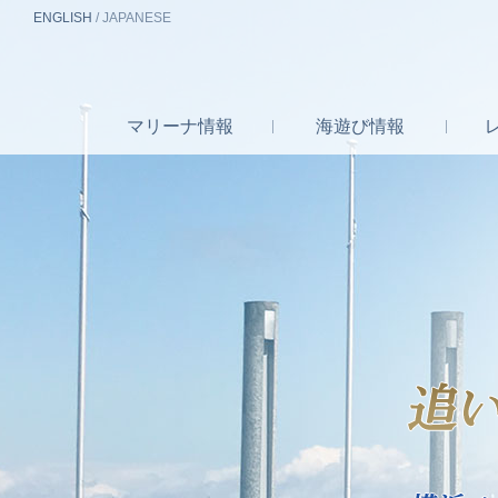
EN
GLISH
/
J
A
P
ANESE
マリーナ
情報
海遊び
情報