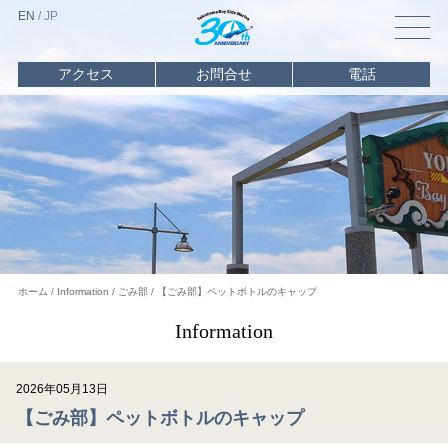
EN
/
J
P
アクセス
お問合せ
電話
トップ
マリーナ
情報
海遊び
情報
レンタル
・
チャーター
イベント
ホーム
Information
ごみ部
【ごみ部】ペットボトルのキャップ
スクール
Information
ビジター
バース
2026年05月13日
オーナー
利用
【ごみ部】ペットボトルのキャップ