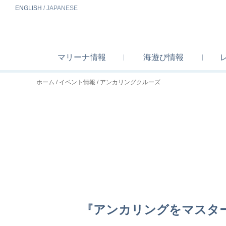
EN
GLISH
/
J
A
P
ANESE
マリーナ
情報
海遊び
情報
ホーム
イベント情報
アンカリングクルーズ
『アンカリングをマスタ