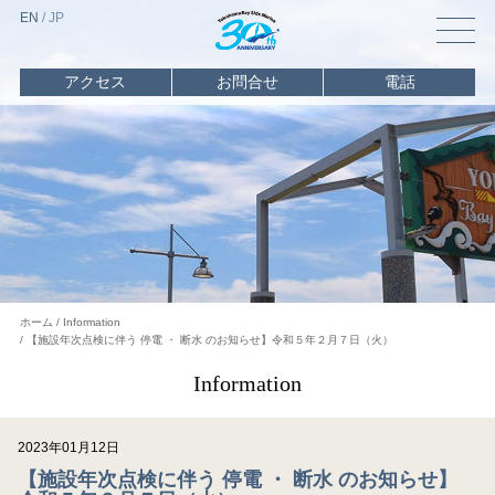
EN
/
J
P
アクセス
お問合せ
電話
トップ
マリーナ
情報
海遊び
情報
レンタル
・
チャーター
イベント
ホーム
Information
【施設年次点検に伴う 停電 ・ 断水 のお知らせ】令和５年２月７日（火）
スクール
Information
ビジター
バース
2023年01月12日
オーナー
利用
【施設年次点検に伴う 停電 ・ 断水 のお知らせ】