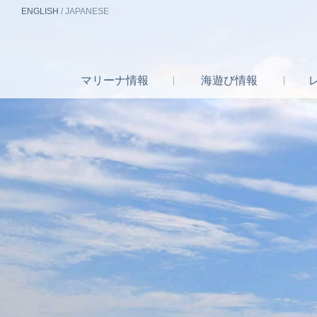
EN
GLISH
/
J
A
P
ANESE
マリーナ
情報
海遊び
情報