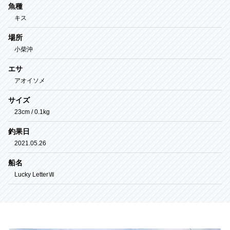
オーナー利用TOP
魚種
キス
マリーナご利用ガイド
場所
メンテナンス
小柴沖
オーナー様優先駐車場のご案内
エサ
大公望コンテスト
アオイソメ
サイズ
23cm / 0.1kg
釣果日
2021.05.26
船名
Lucky LetterⅦ