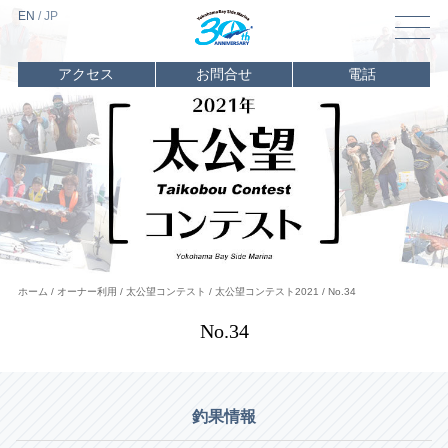
EN
/
J
P
アクセス
お問合せ
電話
トップ
マリーナ
情報
海遊び
情報
レンタル
・
チャーター
イベント
ホーム
オーナー利用
太公望コンテスト
太公望コンテスト2021
No.34
スクール
No.34
ビジター
バース
オーナー
利用
釣果情報