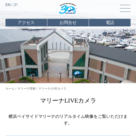
EN
/
J
P
アクセス
お問合せ
電話
トップ
マリーナ
情報
マリーナ情報TOP
営業カレンダー
施設案内
バース案内・ご利用料金
ホーム
マリーナ情報
マリーナLIVEカメラ
アクセス・駐車場案内
マリーナLIVEカメラ
周辺情報
横浜ベイサイドマリーナのリアルタイム映像をご覧いただけま
海遊び
情報
す。
レンタル
・
チャーター