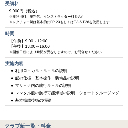
受講料
9,900円（税込）
※艇利用料、燃料代、インストラクター料を含む
※レクチャー艇は基本的にFR-23もしくはF.A.S.T.26を使用します
時間
【午前】9:00～12:00
【午後】13:00～16:00
※開催日程により時間が異なりますので、お問合せください
実施内容
利用ロ－カル・ル－ルの説明
艇の仕様、基本操作、装備品の説明
マリ－ナ内の航行ル－ルの説明
レンタル艇の航行可能海域の説明、ショートクルージング
基本操船技術の指導
クラブ艇一覧・料金