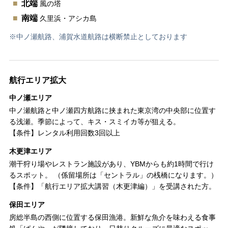
北端
風の塔
南端
久里浜・アシカ島
※中ノ瀬航路、浦賀水道航路は横断禁止としております
航行エリア拡大
中ノ瀬エリア
中ノ瀬航路と中ノ瀬四方航路に挟まれた東京湾の中央部に位置す
る浅瀬。季節によって、キス・スミイカ等が狙える。
【条件】レンタル利用回数3回以上
木更津エリア
潮干狩り場やレストラン施設があり、YBMからも約1時間で行け
るスポット。 （係留場所は「セントラル」の桟橋になります。）
【条件】「航行エリア拡大講習（木更津編）」を受講された方。
保田エリア
房総半島の西側に位置する保田漁港。新鮮な魚介を味わえる食事