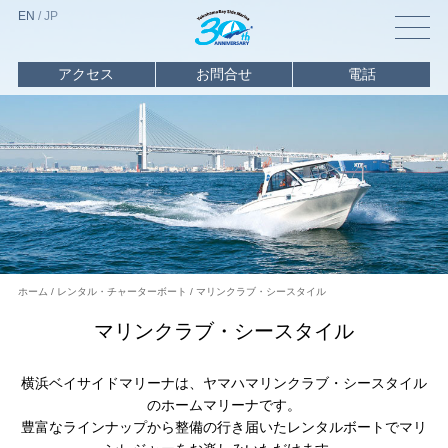
EN
/
J
P
アクセス
お問合せ
電話
トップ
マリーナ
情報
海遊び
情報
レンタル
・
チャーター
イベント
ホーム
レンタル・チャーターボート
マリンクラブ・シースタイル
スクール
マリンクラブ・シースタイル
ビジター
バース
横浜ベイサイドマリーナは、ヤマハマリンクラブ・シースタイル
のホームマリーナです。
オーナー
利用
豊富なラインナップから整備の行き届いたレンタルボートでマリ