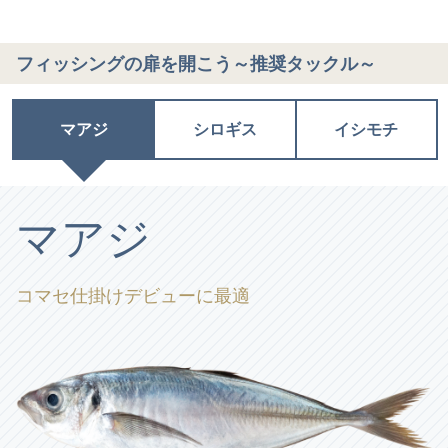
フィッシングの扉を開こう～推奨タックル～
マアジ
シロギス
イシモチ
マアジ
コマセ仕掛けデビューに最適